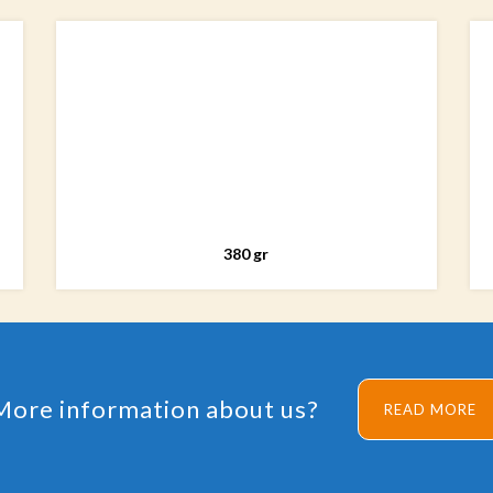
380 gr
More information about us?
READ MORE